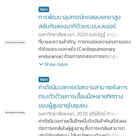
Item
การพัฒนาอุปกรณ์ทดสอบยกขาสูง
สลับกันสองนาทีด้วยระบบเลเซอร์
(
มหาวิทยาลัยพะเยา,
2021
)
ธนณัฏฐ์ จารุประยงค์
;
อานุชา ธัญญา
ที่มาและความสำคัญ: การทดสอบความทนทานของ
No Thumbnail Available
หัวใจและระบบหายใจ (Cardiopulmonary
endurance) ด้วยการทดสอบการยกขาสูงสอง
นาที (2 minute step test; 2MST) เป็นอีกหนึ่ง
Show more
การทดสอบทางเลือกที่สามารถใช้ทดสอบแทนการ
เดิน 6 นาที เมื่อมีข้อจำกัดด้านเวลาและพื้นที่ หรือ
Item
สภาพอากาศไม่เอื้ออำนวย แต่อย่างไรใน
ค่าดัชนีมวลกายต่อความสามารถในการ
ประเทศไทยข้อมูลการศึกษาคุณสมบัติของการ
ทรงตัวด้วยการเอื้อมมือหลายทิศทาง
ทดสอบ 2MST ก่อนนำไปใช้ในทางคลินิกที่จำเพาะ
ของผู้สูงอายุในชุมชน
ต่อกลุ่มเป้าหมายยังมีจำกัดและยังไม่แพร่หลายนัก
(
มหาวิทยาลัยพะเยา,
2021
)
สุรีย์รัตน์ ศิวพรตระกูล
ดังนั้นการศึกษานี้ได้นำเทคโนโลยีเลเซอร์มาพัฒนา
No Thumbnail Available
ชัย
ค่าดัชนีมวลกายเป็นอีกหนึ่งปัจจัยสำคัญที่ส่งผล
;
อนัญญา เปียงแหล่
อุปกรณ์ “StepUP” เพื่อทดสอบ 2MST
ต่อการหกล้มในผู้สูงอายุ ซึ่งการหกล้มสามารถ
วัตถุประสงค์: เพื่อพัฒนาอุปกรณ์ทดสอบยกขา
เกิดได้ทุกทิศทาง ได้แก่ ทิศทางด้านหน้า ด้านหลัง