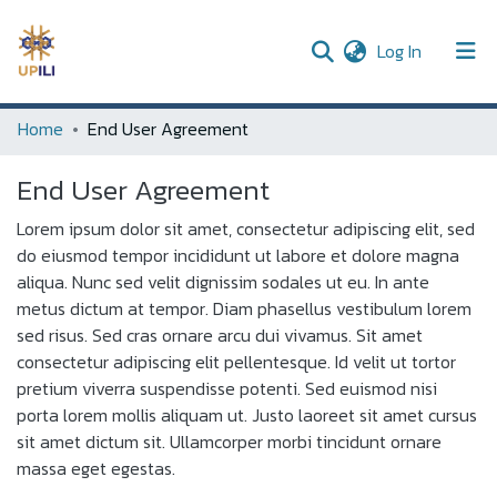
(current)
Log In
UPDC
Home
End User Agreement
Communities & Collections
End User Agreement
All of DSpace
Lorem ipsum dolor sit amet, consectetur adipiscing elit, sed
do eiusmod tempor incididunt ut labore et dolore magna
aliqua. Nunc sed velit dignissim sodales ut eu. In ante
metus dictum at tempor. Diam phasellus vestibulum lorem
sed risus. Sed cras ornare arcu dui vivamus. Sit amet
consectetur adipiscing elit pellentesque. Id velit ut tortor
pretium viverra suspendisse potenti. Sed euismod nisi
porta lorem mollis aliquam ut. Justo laoreet sit amet cursus
sit amet dictum sit. Ullamcorper morbi tincidunt ornare
massa eget egestas.