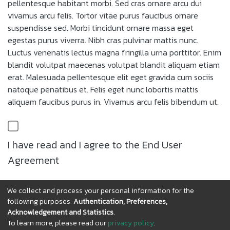
pellentesque habitant morbi. Sed cras ornare arcu dui
vivamus arcu felis. Tortor vitae purus faucibus ornare
suspendisse sed. Morbi tincidunt ornare massa eget
egestas purus viverra. Nibh cras pulvinar mattis nunc.
Luctus venenatis lectus magna fringilla urna porttitor. Enim
blandit volutpat maecenas volutpat blandit aliquam etiam
erat. Malesuada pellentesque elit eget gravida cum sociis
natoque penatibus et. Felis eget nunc lobortis mattis
aliquam faucibus purus in. Vivamus arcu felis bibendum ut.
I have read and I agree to the End User
Agreement
We collect and process your personal information for the
Cancel
Save
following purposes:
Authentication, Preferences,
Acknowledgement and Statistics
.
To learn more, please read our
privacy policy
.
DSpace software
copyright © 2002-2026
LYRASIS