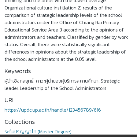
thinking, and the areas with the lowest average.
Organizational culture instillation 2) results of the
comparison of strategic leadership levels of the school
administrators under the Office of Chiang Rai Primary
Educational Service Area 3 according to the opinions of
administrators and teachers. Classified by gender by work
status. Overall, there were statistically significant
differences in opinions about the strategic leadership of
the school administrators at the 0.05 level.
Keywords
ผู้นำเชิงกลยุทธ์
,
ภาวะผู้นำของผู้บริหารสถานศึกษา
,
Strategic
leader
,
Leadership of the School Administrators
URI
https://updc.up.ac.th/handle/123456789/616
Collections
ระดับปริญญาโท (Master Degree)