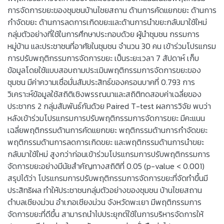
การจัดการขยะของชุมชนบ้านไชยสถาน ด้านการคัดแยกขยะ ด้านการ
กำจัดขยะ ด้านการลดการเกิดขยะและด้านการนำขยะกลับมาใช้ใหม่
กลุ่มตัวอย่างที่ใช้ในการศึกษาประกอบด้วย ผู้นำชุมชน กรรมการ
หมู่บ้าน และประชาชนที่อาศัยในชุมชน จำนวน 30 คน เข้าร่วมโปรแกรม
การปรับพฤติกรรมการจัดการขยะ เป็นระยะเวลา 7 สัปดาห์ เก็บ
ข้อมูลโดยใช้แบบสอบถามประเมินพฤติกรรมการจัดการขยะของ
ชุมชน มีค่าความเชื่อมั่นสัมประสิทธ์ของครอนบาคที่ 0.793 การ
วิเคราะห์ข้อมูลใช้สถิติเชิงพรรณนาและสถิติทดสอบค่าเฉลี่ยของ
ประชากร 2 กลุ่มสัมพันธ์กันด้วย Paired T-test ผลการวิจัย พบว่า
หลังเข้าร่วมโปรแกรมการปรับพฤติกรรมการจัดการขยะ มีคะแนน
เฉลี่ยพฤติกรรมด้านการคัดแยกขยะ พฤติกรรมด้านการกำจัดขยะ
พฤติกรรมด้านการลดการเกิดขยะ และพฤติกรรมด้านการนำขยะ
กลับมาใช้ใหม่ สูงกว่าก่อนเข้าร่วมโปรแกรมการปรับพฤติกรรมการ
จัดการขยะอย่างมีนัยสำคัญทางสถิติที่ 0.05 (p-value < 0.001)
สรุปได้ว่า โปรแกรมการปรับพฤติกรรมการจัดการขยะที่จัดทำขึ้นมี
ประสิทธิผล ทำให้ประชาชนกลุ่มตัวอย่างของชุมชน บ้านไชยสถาน
ตำบลเชียงม่วน อำเภอเชียงม่วน จังหวัดพะเยา มีพฤติกรรมการ
จัดการขยะที่ดีขึ้น สามารถนำไปประยุกต์ใช้ในการบริหารจัดการให้