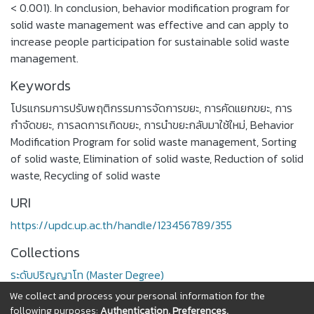
< 0.001). In conclusion, behavior modification program for
solid waste management was effective and can apply to
increase people participation for sustainable solid waste
management.
Keywords
โปรแกรมการปรับพฤติกรรมการจัดการขยะ
,
การคัดแยกขยะ
,
การ
กำจัดขยะ
,
การลดการเกิดขยะ
,
การนำขยะกลับมาใช้ใหม่
,
Behavior
Modification Program for solid waste management
,
Sorting
of solid waste
,
Elimination of solid waste
,
Reduction of solid
waste
,
Recycling of solid waste
URI
https://updc.up.ac.th/handle/123456789/355
Collections
ระดับปริญญาโท (Master Degree)
We collect and process your personal information for the
Full item page
following purposes:
Authentication, Preferences,