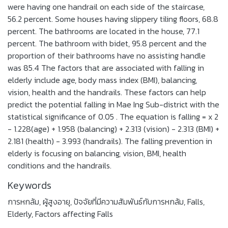
were having one handrail on each side of the staircase,
56.2 percent. Some houses having slippery tiling floors, 68.8
percent. The bathrooms are located in the house, 77.1
percent. The bathroom with bidet, 95.8 percent and the
proportion of their bathrooms have no assisting handle
was 85.4 The factors that are associated with falling in
elderly include age, body mass index (BMI), balancing,
vision, health and the handrails. These factors can help
predict the potential falling in Mae Ing Sub-district with the
statistical significance of 0.05 . The equation is falling = x 2
- 1.228(age) + 1.958 (balancing) + 2.313 (vision) - 2.313 (BMI) +
2.181 (health) - 3.993 (handrails). The falling prevention in
elderly is focusing on balancing, vision, BMI, health
conditions and the handrails.
Keywords
การหกล้ม
,
ผู้สูงอายุ
,
ปัจจัยที่มีความสัมพันธ์กับการหกล้ม
,
Falls
,
Elderly
,
Factors affecting Falls