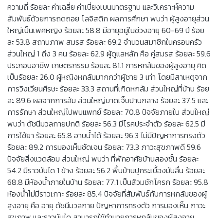
ความถี่ ร้อยละ ค่าเฉลี่ย ค่าเบี่ยงเบนมาตรฐาน และวิเคราะห์ความ
สัมพันธ์ด้วยการถดถอย โลจิสติก ผลการศึกษา พบว่า ผู้สูงอายุส่วน
ใหญ่เป็นเพศหญิง ร้อยละ 58.8 มีอายุอยู่ในช่วงอายุ 60-69 ปี ร้อย
ละ 53.8 สถานภาพ สมรส ร้อยละ 69.2 จำนวนสมาชิกในครอบครัว
ส่วนใหญ่ 1 ถึง 3 คน ร้อยละ 62.9 ผู้ดูแลหลัก คือ คู่สมรส ร้อยละ 59.6
ประกอบอาชีพ เกษตรกรรม ร้อยละ 81.1 การหกล้มของผู้สูงอายุ คิด
เป็นร้อยละ 26.0 ผู้หญิงหกล้มมากกว่าผู้ชาย 3 เท่า โดยมีสาเหตุจาก
การวิงเวียนศีรษะ ร้อยละ 33.3 สถานที่เกิดหกล้ม ส่วนใหญ่ที่บ้าน ร้อย
ละ 89.6 ผลจากการล้ม ส่วนใหญ่บาดเจ็บปานกลาง ร้อยละ 37.5 และ
การรักษา ส่วนใหญ่ไปพบแพทย์ ร้อยละ 70.8 ปัจจัยภายใน ส่วนใหญ่
พบว่า ดัชนีมวลกายปกติ ร้อยละ 56.3 มีโรคประจำตัว ร้อยละ 62.5 มี
การใช้ยา ร้อยละ 65.8 อาบน้ำได้ ร้อยละ 96.3 ไม่มีปัญหาการทรงตัว
ร้อยละ 89.2 การมองเห็นชัดเจน ร้อยละ 73.3 ภาวะสุขภาพดี 59.6
ปัจจัยสิ่งแวดล้อม ส่วนใหญ่ พบว่า ที่พักอาศัยบ้านสองชั้น ร้อยละ
54.2 มีราวบันได 1 ข้าง ร้อยละ 56.2 พื้นบ้านปูกระเบื้องมันลื่น ร้อยละ
68.8 มีห้องน้ำภายในบ้าน ร้อยละ 77.1 เป็นส้วมชักโครก ร้อยละ 95.8
ห้องน้ำไม่มีราวเกาะ ร้อยละ 85.4 ปัจจัยที่สัมพันธ์กับการหกล้มของผู้
สูงอายุ คือ อายุ ดัชนีมวลกาย ปัญหาการทรงตัว การมองเห็น ภาวะ
สุขภาพ และราวบันได สามารถใช้ทำนายการหกล้มของผู้สูงอายุ