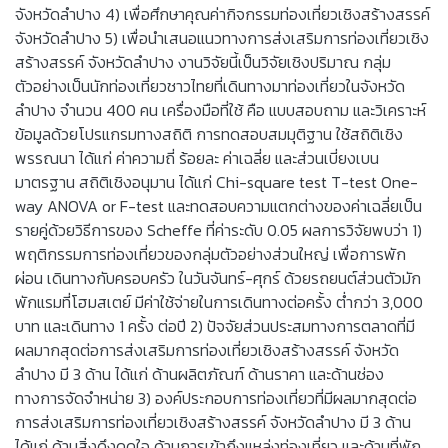
จังหวัดลำปาง 4) เพื่อศึกษาคุณค่ากิจกรรมท่องเที่ยวเชิงสร้างสรรค์
จังหวัดลำปาง 5) เพื่อนำเสนอแนวทางการส่งเสริมการท่องเที่ยวเชิง
สร้างสรรค์ จังหวัดลำปาง งานวิจัยนี้เป็นวิจัยเชิงปริมาณ กลุ่ม
ตัวอย่างเป็นนักท่องเที่ยวชาวไทยที่เดินทางมาท่องเที่ยวในจังหวัด
ลำปาง จำนวน 400 คน เครื่องมือที่ใช้ คือ แบบสอบถาม และวิเคราะห์
ข้อมูลด้วยโปรแกรมทางสถิติ การทดสอบสมมุติฐาน ใช้สถิติเชิง
พรรณนา ได้แก่ ค่าความถี่ ร้อยละ ค่าเฉลี่ย และส่วนเบี่ยงเบน
มาตรฐาน สถิติเชิงอนุมาน ได้แก่ Chi-square test T-test One-
way ANOVA or F-test และทดสอบความแตกต่างของค่าเฉลี่ยเป็น
รายคู่ด้วยวิธีการของ Scheffe ที่ค่าระดับ 0.05 ผลการวิจัยพบว่า 1)
พฤติกรรมการท่องเที่ยวของกลุ่มตัวอย่างส่วนใหญ่ เพื่อการพัก
ผ่อน เดินทางกับครอบครัว ในวันจันทร์-ศุกร์ ด้วยรถยนต์ส่วนตัวมัก
พักแรมที่โฮมสเตย์ มีค่าใช้จ่ายในการเดินทางต่อครั้ง ต่ำกว่า 3,000
บาท และเดินทาง 1 ครั้ง ต่อปี 2) ปัจจัยส่วนประสมทางการตลาดที่มี
ผลมากสุดต่อการส่งเสริมการท่องเที่ยวเชิงสร้างสรรค์ จังหวัด
ลำปาง มี 3 ด้าน ได้แก่ ด้านผลิตภัณฑ์ ด้านราคา และด้านช่อง
ทางการจัดจำหน่าย 3) องค์ประกอบการท่องเที่ยวที่มีผลมากสุดต่อ
การส่งเสริมการท่องเที่ยวเชิงสร้างสรรค์ จังหวัดลำปาง มี 3 ด้าน
ได้แก่ ด้านสิ่งดึงดูดใจ ด้านการเข้าถึงแหล่งท่องเที่ยว และด้านที่พัก