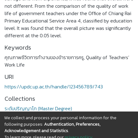
not different. From the comparison of the quality of work
life of government teachers under the Office of Chiang Rai
Primary Educational Service Area 4, classified by education
level. It was found that the overall picture was significantly
different at the 0.05 level.
Keywords
คุณภาพชีวิตการทำงานของข้าราชการครู
,
Quality of Teachers’
Work Life
URI
https://updc.up.ac.th/handle/123456789/743
Collections
ระดับปริญญาโท (Master Degree)
We collect and process your personal information for the
Full item page
following purposes:
Authentication, Preferences,
Acknowledgement and Statistics
.
To learn more, please read our
privacy policy
.