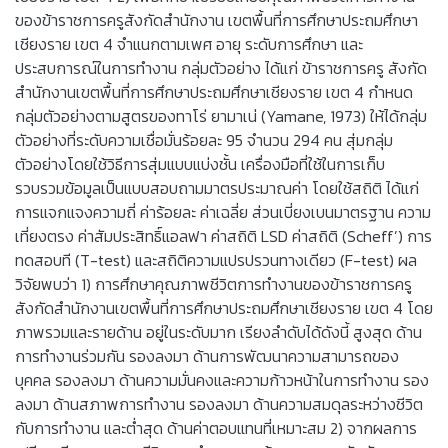
ของข้าราชการครูสังกัดสำนักงาน เขตพื้นที่การศึกษาประถมศึกษา
เชียงราย เขต 4 จำแนกตามเพศ อายุ ระดับการศึกษา และ
ประสบการณ์ในการทำงาน กลุ่มตัวอย่าง ได้แก่ ข้าราชการครู สังกัด
สำนักงานเขตพื้นที่การศึกษาประถมศึกษาเชียงราย เขต 4 กำหนด
กลุ่มตัวอย่างตามสูตรของทาโร่ ยามาเน่ (Yamane, 1973) ให้ได้กลุ่ม
ตัวอย่างที่ระดับความเชื่อมั่นร้อยละ 95 จำนวน 294 คน สุ่มกลุ่ม
ตัวอย่างโดยใช้วิธีการสุ่มแบบแบ่งชั้น เครื่องมือที่ใช้ในการเก็บ
รวบรวมข้อมูลเป็นแบบสอบถามมาตรประมาณค่า โดยใช้สถิติ ได้แก่
การแจกแจงความถี่ ค่าร้อยละ ค่าเฉลี่ย ส่วนเบี่ยงเบนมาตรฐาน ความ
เที่ยงตรง ค่าสัมประสิทธิ์แอลฟา ค่าสถิติ LSD ค่าสถิติ (Scheff’) การ
ทดสอบที (T-test) และสถิติความแปรปรวนทางเดียว (F-test) ผล
วิจัยพบว่า 1) การศึกษาคุณภาพชีวิตการทำงานของข้าราชการครู
สังกัดสำนักงานเขตพื้นที่การศึกษาประถมศึกษาเชียงราย เขต 4 โดย
ภาพรวมและรายด้าน อยู่ในระดับมาก เรียงลำดับได้ดังนี้ สูงสุด ด้าน
การทำงานร่วมกัน รองลงมา ด้านการพัฒนาความสามารถของ
บุคคล รองลงมา ด้านความมั่นคงและความก้าวหน้าในการทำงาน รอง
ลงมา ด้านสภาพการทำงาน รองลงมา ด้านความสมดุลระหว่างชีวิต
กับการทำงาน และต่ำสุด ด้านค่าตอบแทนที่เหมาะสม 2) จากผลการ