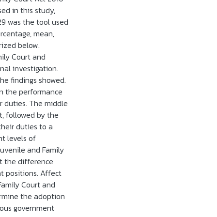
ed in this study,
129 was the tool used
ercentage, mean,
rized below.
ily Court and
nal investigation.
the findings showed.
In the performance
r duties. The middle
t, followed by the
heir duties to a
t levels of
 Juvenile and Family
t the difference
 positions. Affect
Family Court and
ermine the adoption
vious government