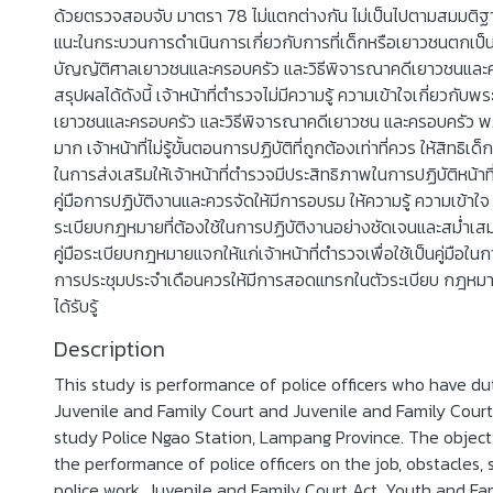
ด้วยตรวจสอบจับ มาตรา 78 ไม่แตกต่างกัน ไม่เป็นไปตามสมมติฐ
แนะในกระบวนการดำเนินการเกี่ยวกับการที่เด็กหรือเยาวชนตกเป็
บัญญัติศาลเยาวชนและครอบครัว และวิธีพิจารณาคดีเยาวชนและค
สรุปผลได้ดังนี้ เจ้าหน้าที่ตำรวจไม่มีความรู้ ความเข้าใจเกี่ยวกั
เยาวชนและครอบครัว และวิธีพิจารณาคดีเยาวชน และครอบครัว พ.ศ.
มาก เจ้าหน้าที่ไม่รู้ขั้นตอนการปฏิบัติที่ถูกต้องเท่าที่ควร ให้สิทธิ
ในการส่งเสริมให้เจ้าหน้าที่ตำรวจมีประสิทธิภาพในการปฏิบัติหน้า
คู่มือการปฏิบัติงานและควรจัดให้มีการอบรม ให้ความรู้ ความเข้าใจ 
ระเบียบกฎหมายที่ต้องใช้ในการปฏิบัติงานอย่างชัดเจนและสม่ำเ
คู่มือระเบียบกฎหมายแจกให้แก่เจ้าหน้าที่ตำรวจเพื่อใช้เป็นคู่มือในกา
การประชุมประจำเดือนควรให้มีการสอดแทรกในตัวระเบียบ กฎหมายใหม
ได้รับรู้
Description
This study is performance of police officers who have du
Juvenile and Family Court and Juvenile and Family Court
study Police Ngao Station, Lampang Province. The object
the performance of police officers on the job, obstacles,
police work. Juvenile and Family Court Act. Youth and Fa