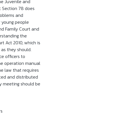
the Juvenile and
t Section 78 does
Problems and
or young people
and Family Court and
erstanding the
t Act 2010, which is
 as they should.
e officers to
 the operation manual
e law that requires
ed and distributed
ly meeting should be
rs