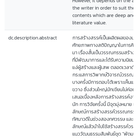
However, it depends on the app
the writer in order to suit the
contents which are deep and f
literature value.
dc.description.abstract
การสร้างสรรค์เป็นผลิตผลของมนุษย
ศักยภาพทางสติปัญญาในการคิดค้นส
มา เรื่องสั้นเป็นวรรณกรรมสร้างส
ที่มีพัฒนาการและได้รับความนิยมม
แง่ผู้สร้างและผู้เสพ ตลอดเวลาดังก
กระแสการวิพากษ์วิจารณ์วรรณกร
บางครั้งมีการตอบโต้เพราะเห็นแย้
ขวาง ซึ่งส่วนใหญ่นักเขียนไม่ค่อ
เสนอเบื้องหลังการสร้างสรรค์ง
นัก การวิจัยครั้งนี้ มีจุดมุ่งหมาย เ
ลักษณ์การสร้างสรรค์วรรณกรรมเร
ทัศนาวดีในช่วงสองทศวรรษ และเพ
ลักษณ์แล้วนำไปใช้สร้างสรรค์วรรณ
แนววัฒนธรรมสัมพันธ์ชุด "พัดมา..