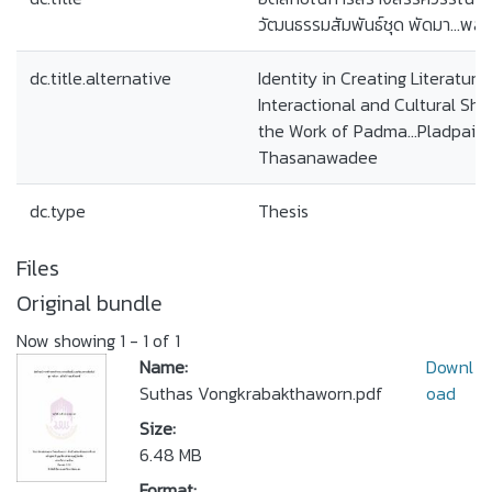
วัฒนธรรมสัมพันธ์ชุด พัดมา...พลั
dc.title.alternative
Identity in Creating Literature
Interactional and Cultural Shor
the Work of Padma...Pladpai b
Thasanawadee
dc.type
Thesis
Files
Original bundle
Now showing
1 - 1 of 1
Name:
Downl
Suthas Vongkrabakthaworn.pdf
oad
Size:
6.48 MB
Format: