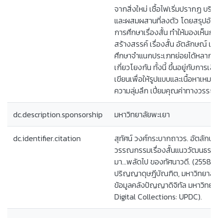
จากสิ่งใหม่ เชื้อไฟเริ่มปรากฏ บร
และผสมผสานที่ลงตัว โดยสรุปอัตลั
การศึกษาเรื่องสั้น ทำให้มองเห็นกร
สร้างสรรค์ เรื่องสั้น อัตลักษณ์ แ
ศึกษาจำแนกประเภทย่อยได้หลากห
เกี่ยวโยงกัน ทั้งนี้ ขึ้นอยู่กับการเ
เขียนเพื่อให้รูปแบบและเนื้อหาเหม
ความลุ่มลึก เปี่ยมคุณค่าทางวรรณศ
dc.description.sponsorship
มหาวิทยาลัยพะเยา
dc.identifier.citation
สุทัศน์ วงศ์กระบากถาวร. อัตลักษ
วรรณกรรมเรื่องสั้นแนววัฒนธรรมส
มา...พลัดไป ของทัศนาวดี. (2558). 
ปริญญาดุษฎีบัณฑิต, มหาวิทยาลัย
ข้อมูลคลังปัญญาดิจิทัล มหาวิทยา
Digital Collections: UPDC).