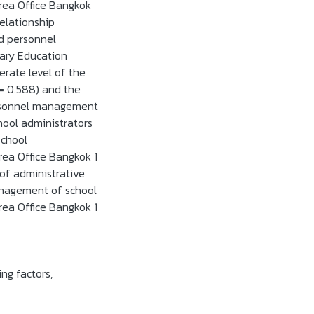
rea Office Bangkok
relationship
d personnel
ary Education
erate level of the
s = 0.588) and the
personnel management
hool administrators
school
rea Office Bangkok 1
s of administrative
management of school
rea Office Bangkok 1
ing factors
,