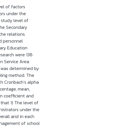
el of factors
ors under the
 study level of
the Secondary
the relations
d personnel
ary Education
research were 138
n Service Area
e was determined by
pling method. The
th Cronbach’s alpha
rcentage, mean,
n coefficient and
that 1) The level of
istrators under the
erall and in each
management of school