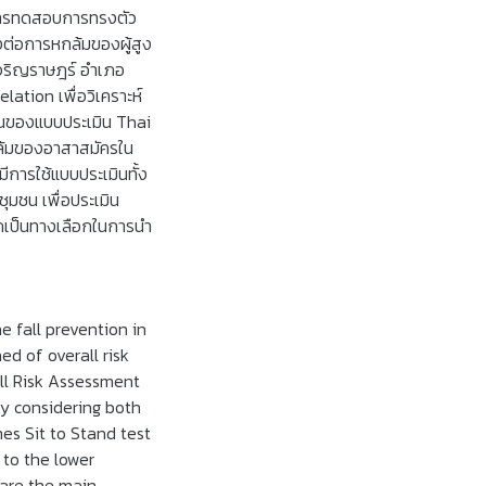
องการทดสอบการทรงตัว
ต่อการหกล้มของผู้สูง
ลเจริญราษฎร์ อำเภอ
ation เพื่อวิเคราะห์
นนของแบบประเมิน Thai
รล้มของอาสาสมัครใน
มีการใช้แบบประเมินทั้ง
ุมชน เพื่อประเมิน
ถเป็นทางเลือกในการนำ
e fall prevention in
ed of overall risk
Fall Risk Assessment
 by considering both
mes Sit to Stand test
 to the lower
 are the main