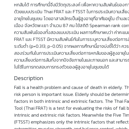
หกล้มได้ การศึกษานี้จึงมีวัตถุประสงค์ เพื่อหาความสัมพันธ์ข
ด้วยแบบประเมิน Thai FRAT และ FTSST ในการประเมินความเสี่ยง
อายุไทยในชุมชน โดยอาสาสมัครเป็นผู้สูงอายุที่อาศัยอยู่ใน ตำบ
เมือง จังหวัดพะเยา จำนวน 87 คน ใช้สถิติ Spearman rank correl
ความสัมพันธ์ของทั้งสองแบบประเมิน ผลการศึกษาพบว่า ค่าคะแ
FRAT และ FTSST มีความสัมพันธ์กันในการระบุความเสี่ยงต่อกา
ระดับต่ำ (p=0.313, p-0.05) จากผลการศึกษานี้อาจบ่งชี้ได้ว่า ควร
สองร่วมกันในการประเมินความเสี่ยงต่อการหกล้มของผู้สูงอายุในช
ความเสี่ยงต่อการล้มทั้งจากปัจจัยภายในและภายนอก และสามาร
ไปใช้ในการทดสอบการทรงตัวของผู้สูงอายุในชุมชนได้
Description
Fall is a health problem and cause of death in elderly. Th
risk person is important issue. Elderly should be determin
factors in both intrinsic and extrinsic factors. The Thai 
Tool (Thai FRAT) is a test for evaluating the risks of fall
intrinsic and extrinsic risk factors. Meanwhile the Five Ti
(FTSST) emphasizes only the intrinsic factors that reflect
extremities muscles strength and balance control, which