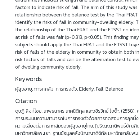
factors to indicate risk of fall. The aim of this study wa
relationship between the balance test by the Thai FRAT
identify the risks of fall in community-dwelling elderly. 
the relationship of the Thai FRAT and the FTSST on ident
at risk of falls was fair (p=0.313, p<0.05). This finding ma
subjects should apply the Thai FRAT and the FTSST toge
risk of falls of the elderly in community to obtain both in
risk factors of falls and can be the alternation test to e
of dwelling community elderly.
Keywords
ผู้สูงอายุ
,
การหกล้ม
,
การทรงตัว
,
Elderly
,
Fall
,
Balance
Citation
ดุษฏี สิงห์ไชย, เทพธนาศร เทศนิติกุล และวชิรวิทย์ ใจต๊ะ. (2558).
การประเมินความสามารถในการทรงตัวด้วยการทดสอบการลุกนั่ง 5
ความเสี่ยงต่อการหกล้มของผู้สูงอายุไทย. [ปริญญานิพนธ์บัณฑิตไม
มหาวิทยาลัยพะเยา. ฐานข้อมูลคลังปัญญาดิจิทัล มหาวิทยาลัยพะเ