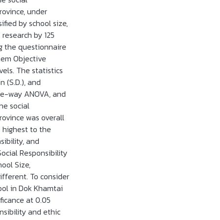
rovince, under
ified by school size,
 research by 125
g the questionnaire
Item Objective
els. The statistics
 (S.D.), and
 One-way ANOVA, and
he social
Province was overall
 highest to the
sibility, and
ocial Responsibility
ool Size,
fferent. To consider
hool in Dok Khamtai
ificance at 0.05
nsibility and ethic