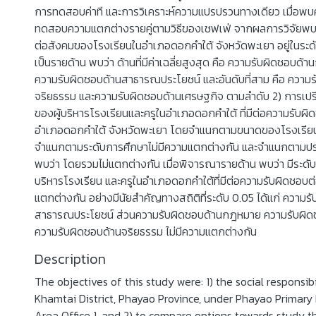
การทดสอบค่าที และการวิเคราะห์ความแปรปรวนทางเดียว เมื่อพบค
ทดสอบความแตกต่างรายคู่ตามวิธีของเชฟเฟ่ จากผลการวิจัยพบว
ต่อสังคมของโรงเรียนในอำเภอดอกคำใต้ จังหวัดพะเยา อยู่ในร
เป็นรายด้าน พบว่า ด้านที่มีค่าเฉลี่ยสูงสุด คือ ความรับผิดชอบ
ความรับผิดชอบด้านสาธารณประโยชน์ และอันดับที่สาม คือ ความร
จริยธรรม และความรับผิดชอบด้านเศรษฐกิจ ตามลำดับ 2) การเปร
ของผู้บริหารโรงเรียนและครูในอำเภอดอกคำใต้ ที่มีต่อความรับผ
อำเภอดอกคำใต้ จังหวัดพะเยา โดยจำแนกตามขนาดของโรงเรียน
จำแนกตามระดับการศึกษาไม่มีความแตกต่างกัน และจำแนกตาม
พบว่า โดยรวมไม่แตกต่างกัน เมื่อพิจารณารายด้าน พบว่า มีระดับ
บริหารโรงเรียน และครูในอำเภอดอกคำใต้ที่มีต่อความรับผิดชอบ
แตกต่างกัน อย่างมีนัยสำคัญทางสถิติที่ระดับ 0.05 ได้แก่ ความร
สาธารณประโยชน์ ส่วนความรับผิดชอบด้านกฎหมาย ความรับผิด
ความรับผิดชอบด้านจริยธรรม ไม่มีความแตกต่างกัน
Description
The objectives of this study were: 1) the social responsibi
Khamtai District, Phayao Province, under Phayao Primary
Area Office 1, and 2) to compare options towards study th