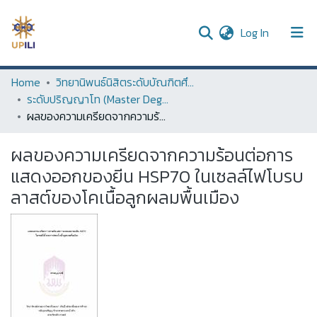
(current)
Log In
UPDC
Home
วิทยานิพนธ์นิสิตระดับบัณฑิตศึกษา (Thesis of Graduate Students)
ระดับปริญญาโท (Master Degree)
Communities & Collections
ผลของความเครียดจากความร้อนต่อการแสดงออกของยีน HSP70 ในเซลล์ไฟโบรบลาสต์ของโคเนื้อลูกผลมพื้นเมือง
All of DSpace
ผลของความเครียดจากความร้อนต่อการ
Statistics
แสดงออกของยีน HSP70 ในเซลล์ไฟโบรบ
ลาสต์ของโคเนื้อลูกผลมพื้นเมือง