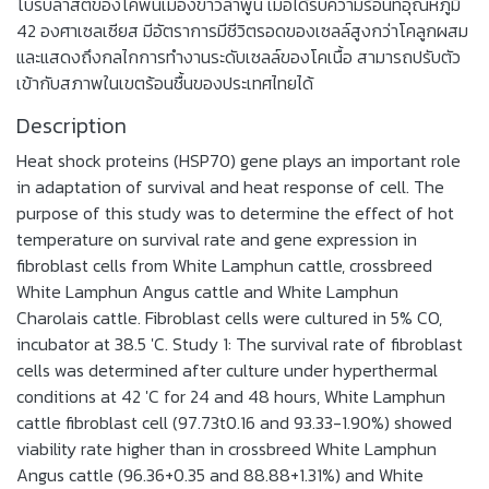
โบรบลาสต์ของโคพื้นเมืองขาวลำพูน เมื่อได้รับความร้อนที่อุณหภูมิ
42 องศาเซลเซียส มีอัตราการมีชีวิตรอดของเซลล์สูงกว่าโคลูกผสม
และแสดงถึงกลไกการทำงานระดับเซลล์ของโคเนื้อ สามารถปรับตัว
เข้ากับสภาพในเขตร้อนชื้นของประเทศไทยได้
Description
Heat shock proteins (HSP70) gene plays an important role
in adaptation of survival and heat response of cell. The
purpose of this study was to determine the effect of hot
temperature on survival rate and gene expression in
fibroblast cells from White Lamphun cattle, crossbreed
White Lamphun Angus cattle and White Lamphun
Charolais cattle. Fibroblast cells were cultured in 5% CO,
incubator at 38.5 'C. Study 1: The survival rate of fibroblast
cells was determined after culture under hyperthermal
conditions at 42 'C for 24 and 48 hours, White Lamphun
cattle fibroblast cell (97.73t0.16 and 93.33-1.90%) showed
viability rate higher than in crossbreed White Lamphun
Angus cattle (96.36+0.35 and 88.88+1.31%) and White