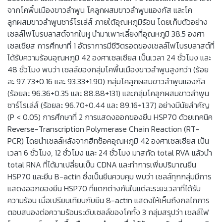
จากโคพื้นเมืองขาวลำพูน โคลูกผสมขาวลำพูนแองกัส และโค
ลูกผสมขาวลำพูนชาร์โรเล่ส์ ภายใต้อุณหภูมิร้อน โดยเก็บตัวอย่าง
เซลล์ไฟโบรบลาสต์จากใบหู นำมาเพาะเลี้ยงที่อุณหภูมิ 38.5 องศา
เซลเซียส การศึกษาที่ 1 อัตราการมีชีวิตรอดของเซลล์ไฟโบรบลาสต์ที่
ได้รับความร้อนอุณหภูมิ 42 องศาเซลเซียส เป็นเวลา 24 ชั่วโมง และ
48 ชั่วโมง พบว่า เซลล์ของกลุ่มโคพื้นเมืองขาวลำพูนสูงกว่า (ร้อย
ละ 97.73+0.16 และ 93.33+1.90) กลุ่มโคลูกผสมขาวลำพูนแองกัส
(ร้อยละ 96.36+0.35 และ 88.88+131) และกลุ่มโคลูกผสมขาวลำพูน
ซาร์โรเล่ส์ (ร้อยละ 96.70+0.44 และ 89.16+1.37) อย่างมีนัยสำคัญ
(P < 0.05) การศึกษาที่ 2 การแสดงออกของยีน HSP70 ด้วยเทคนิค
Reverse-Transcription Polymerase Chain Reaction (RT-
PCR) โดยนำเซลล์หลังจากฮีทช็อคอุณหภูมิ 42 องศาเซลเซียส เป็น
เวลา 6 ชั่วโมง, 12 ชั่วโมง และ 24 ชั่วโมง มาสกัด total RVA แล้วนำ
total RNA ที่ได้มาเปลี่ยนเป็น CDNA และทำการเพิ่มปริมาณยีน
HSP70 และยีน B-actin ซึ่งเป็นยีนควบคุม พบว่า เซลล์ทุกกลุ่มมีการ
แสดงออกของยีน HSP70 ที่แตกต่างกันในแต่ละระยะเวลาที่ได้รับ
ความร้อน เมื่อเปรียบเทียบกับยีน 8-actin แสดงให้เห็นถึงกลไกการ
ตอบสนองต่อความร้อนระดับเซลล์ของโคทั้ง 3 กลุ่มสรุปว่า เซลล์ไฟ