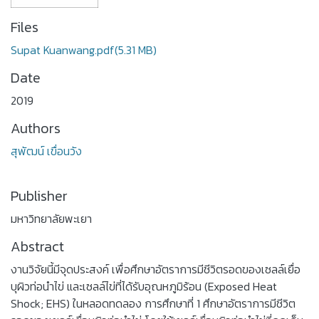
Files
Supat Kuanwang.pdf
(5.31 MB)
Date
2019
Authors
สุพัฒน์ เขื่อนวัง
Publisher
มหาวิทยาลัยพะเยา
Abstract
งานวิจัยนี้มีจุดประสงค์ เพื่อศึกษาอัตราการมีชีวิตรอดของเซลล์เยื่อ
บุผิวท่อนำไข่ และเซลล์ไข่ที่ได้รับอุณหภูมิร้อน (Exposed Heat
Shock; EHS) ในหลอดทดลอง การศึกษาที่ 1 ศึกษาอัตราการมีชีวิต