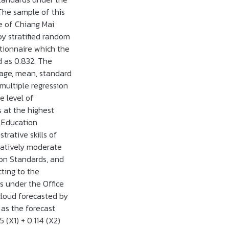
The sample of this
e of Chiang Mai
y stratified random
stionnaire which the
d as 0.832. The
tage, mean, standard
 multiple regression
e level of
s at the highest
l Education
trative skills of
elatively moderate
ion Standards, and
cting to the
s under the Office
loud forecasted by
, as the forecast
 (X1) + 0.114 (X2)