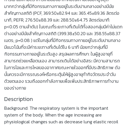
มากกว่ากลุ่มที่มีกิจกรรมทางกายอยู่ในระดับปานกลางอย่างมีนัย
สำคัญทางสถิติ (PCF, 369.50±82.94 และ 365.45±89.36 ลิตรต่อ
นาที; PEFR, 276.50±88.39 และ 288.50±64.75 ลิตรต่อนาที:
p<0.05 ตามลำดับ) ในขณะที่ระยะทางที่เดินได้ทั้งสองกลุ่มมีค่าไม่แตก
ต่างอย่างมีนัยสำคัญทางสถิติ (399.38±50.20 และ 358.55±88.37
เมตร; p=0.08 ) แต่ในกลุ่มที่มีกิจกรรมทางกายอยู่ในระดับปานกลาง
มีแนวโน้มที่จะมีค่าระยะทางที่เดินได้ใน 6 นาที น้อยกว่ากลุ่มที่มี
กิจกรรมทางกายอยู่ในระดับสูง สรุปผลการศึกษา: ในผู้สูงอายุที่
สามารถช่วยเหลือตนเอง สามารถเดินได้อย่างอิสระ มีความสามารถ
ในการไอและการไหลของอากาศขณะหายใจออกที่มีประสิทธิภาพ ดัง
นั้นควรจะมีการรณรงค์หรือกระตุ้นให้ผู้สูงอายุทำกิจวัตรประจำวัน
ด้วยตนเอง รวมถึงออกกำลังกายเพื่อเพิ่มประสิทธิภาพการทำงาน
ของร่างกาย
Description
Background: The respiratory system is the important
system of the body. When the age increasing are
physiological changes such as decrease lung elastic recoil