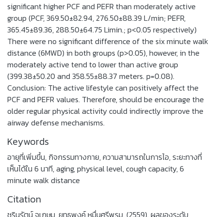
significant higher PCF and PEFR than moderately active
group (PCF, 369.50±82.94, 276.50±88.39 L/min; PEFR,
365.45±89.36, 288.50±64.75 Limin.; p<0.05 respectively)
There were no significant difference of the six minute walk
distance (6MWD) in both groups (p>0.05), however, in the
moderately active tend to lower than active group
(399.38±50.20 and 358.55±88.37 meters. p=0.08).
Conclusion: The active lifestyle can positively affect the
PCF and PEFR values. Therefore, should be encourage the
older regular physical activity could indirectly improve the
airway defense mechanisms.
Keywords
อายุที่เพิ่มขึ้น
,
กิจกรรมทางกาย
,
ความสามารถในการไอ
,
ระยะทางที่
เห็นได้ใน 6 นาที
,
aging
,
physical level
,
cough capacity
,
6
minute walk distance
Citation
ชรินรัตน์ จูเกษม, ยุทธพงค์ หมื่นศรีพรม. (2559). ผลของระดับ