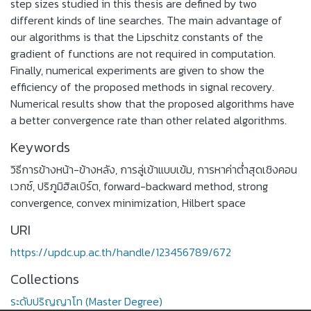
step sizes studied in this thesis are defined by two
different kinds of line searches. The main advantage of
our algorithms is that the Lipschitz constants of the
gradient of functions are not required in computation.
Finally, numerical experiments are given to show the
efficiency of the proposed methods in signal recovery.
Numerical results show that the proposed algorithms have
a better convergence rate than other related algorithms.
Keywords
วิธีการข้างหน้า-ข้างหลัง
,
การลู่เข้าแบบเข้ม
,
การหาค่าต่ำสุดเชิงคอน
เวกซ์
,
ปริภูมิฮิลเบิร์ต
,
forward-backward method
,
strong
convergence
,
convex minimization
,
Hilbert space
URI
https://updc.up.ac.th/handle/123456789/672
Collections
ระดับปริญญาโท (Master Degree)