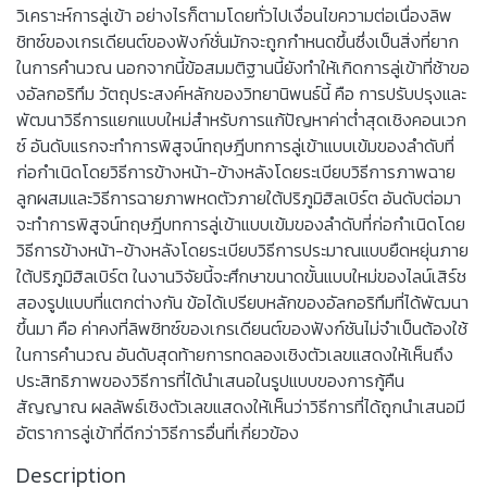
วิเคราะห์การลู่เข้า อย่างไรก็ตามโดยทั่วไปเงื่อนไขความต่อเนื่องลิพ
ชิทซ์ของเกรเดียนต์ของฟังก์ชั่นมักจะถูกกำหนดขึ้นซึ่งเป็นสิ่งที่ยาก
ในการคำนวณ นอกจากนี้ข้อสมมติฐานนี้ยังทำให้เกิดการลู่เข้าที่ช้าขอ
งอัลกอริทึม วัตถุประสงค์หลักของวิทยานิพนธ์นี้ คือ การปรับปรุงและ
พัฒนาวิธีการแยกแบบใหม่สำหรับการแก้ปัญหาค่าต่ำสุดเชิงคอนเวก
ซ์ อันดับแรกจะทำการพิสูจน์ทฤษฎีบทการลู่เข้าแบบเข้มของลำดับที่
ก่อกำเนิดโดยวิธีการข้างหน้า-ข้างหลังโดยระเบียบวิธีการภาพฉาย
ลูกผสมและวิธีการฉายภาพหดตัวภายใต้ปริภูมิฮิลเบิร์ต อันดับต่อมา
จะทำการพิสูจน์ทฤษฎีบทการลู่เข้าแบบเข้มของลำดับที่ก่อกำเนิดโดย
วิธีการข้างหน้า-ข้างหลังโดยระเบียบวิธีการประมาณแบบยืดหยุ่นภาย
ใต้ปริภูมิฮิลเบิร์ต ในงานวิจัยนี้จะศึกษาขนาดขั้นแบบใหม่ของไลน์เสิร์ช
สองรูปแบบที่แตกต่างกัน ข้อได้เปรียบหลักของอัลกอริทึมที่ได้พัฒนา
ขึ้นมา คือ ค่าคงที่ลิพชิทซ์ของเกรเดียนต์ของฟังก์ชันไม่จำเป็นต้องใช้
ในการคำนวณ อันดับสุดท้ายการทดลองเชิงตัวเลขแสดงให้เห็นถึง
ประสิทธิภาพของวิธีการที่ได้นำเสนอในรูปแบบของการกู้คืน
สัญญาณ ผลลัพธ์เชิงตัวเลขแสดงให้เห็นว่าวิธีการที่ได้ถูกนำเสนอมี
อัตราการลู่เข้าที่ดีกว่าวิธีการอื่นที่เกี่ยวข้อง
Description