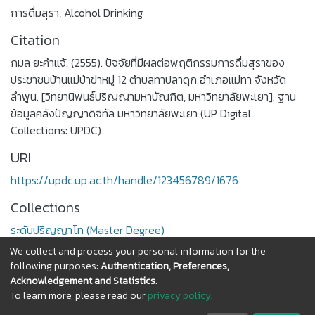
การดื่มสุรา
,
Alcohol Drinking
Citation
กมล ยะคำแจ้. (2555). ปัจจัยที่มีผลต่อพฤติกรรมการดื่มสุราของ
ประชาชนบ้านแม่ป่าข่าหมู่ 12 ตำบลทาปลาดุก อำเภอแม่ทา จังหวัด
ลำพูน. [วิทยานิพนธ์ปริญญามหาบัณฑิต, มหาวิทยาลัยพะเยา]. ฐาน
ข้อมูลคลังปัญญาดิจิทัล มหาวิทยาลัยพะเยา (UP Digital
Collections: UPDC).
URI
https://updc.up.ac.th/handle/123456789/1676
Collections
ระดับปริญญาโท (Master Degree)
We collect and process your personal information for the
Full item page
following purposes:
Authentication, Preferences,
Acknowledgement and Statistics
.
To learn more, please read our
privacy policy
.
DSpace software
copyright © 2002-2026
LYRASIS