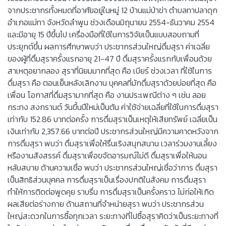
จากประชากรทั้งหมดที่อาศัยอยู่ในหมู่ 12 บ้านแม่ป่าข่า ตำบลทาปลาดุก
อำเภอแม่ทา จังหวัดลำพูน ช่วงเดือนมิถุนายน 2554-ธันวาคม 2554
และมีอายุ 15 ปีขึ้นไป เครื่องมือที่ใช้ในการวิจัยเป็นแบบสอบถามที่
ประยุกต์ขึ้น ผลการศึกษาพบว่า ประชากรส่วนใหญ่ดื่มสุรา ค่าเฉลี่ย
ของผู้ที่ดื่มสุราครั้งแรกอายุ 21-47 ปี ดื่มสุราครั้งแรกกับเพื่อนด้วย
สาเหตุอยากลอง สุราที่นิยมมากที่สุด คือ เบียร์ ช่วงเวลา ที่ใช้ในการ
ดื่มสุรา คือ ตอนเย็นหลังเลิกงาน บุคคลที่มักดื่มสุราด้วยบ่อยที่สุด คือ
เพื่อน โอกาสที่ดื่มสุรามากที่สุด คือ งานประเพณีต่าง ๆ เช่น ลอย
กระทง สงกรานต์ วันขึ้นปีใหม่เป็นต้น ค่าใช้จ่ายเฉลี่ยที่ใช้ในการดื่มสุรา
เท่ากับ 152.86 บาทต่อครั้ง การดื่มสุราเป็นเหตุให้เสียทรัพย์ เฉลี่ยเป็น
เงินเท่ากับ 2,357.66 บาทต่อปี ประชากรส่วนใหญ่มีความคาดหวังจาก
การดื่มสุรา พบว่า ดื่มสุราเพื่อให้รื่นเริงสนุกสนาน เวลาร่วมงานเลี้ยง
หรืองานสังสรรค์ ดื่มสุราเพื่อขจัดอารมณ์ไม่ดี ดื่มสุราเพื่อให้นอน
หลับสบาย ด้านความเชื่อ พบว่า ประชากรส่วนใหญ่เชื่อว่าการ ดื่มสุรา
เป็นสิทธิส่วนบุคคล การดื่มสุราเป็นเรื่องปกติในสังคม การดื่มสุรา
ทำให้การติดต่อพูดคุย ราบรื่น การดื่มสุราเป็นครั้งคราว ไม่ก่อให้เกิด
ผลเสียต่อร่างกาย ด้านสถานที่จำหน่ายสุรา พบว่า ประชากรส่วน
ใหญ่สะดวกในการซื้อทุกเวลา ระยะทางที่ไปซื้อสุราคิดว่าเป็นระยะทางที่