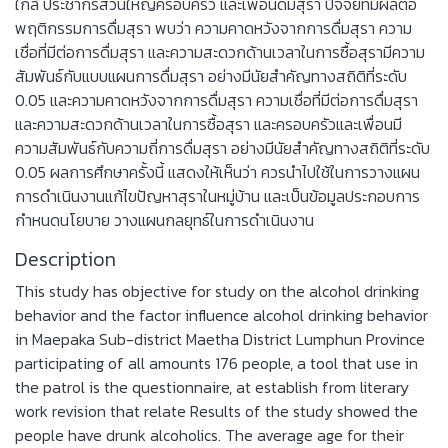
ใกล้ ประชากรส่วนใหญ่ครอบครัว และเพื่อนดื่มสุรา ปัจจัยที่มีผลต่อ
พฤติกรรมการดื่มสุรา พบว่า ความคาดหวังจากการดื่มสุรา ความ
เชื่อที่มีต่อการดื่มสุรา และความสะดวกด้านเวลาในการซื้อสุรามีความ
สัมพันธ์กับแบบแผนการดื่มสุรา อย่างมีนัยสำคัญทางสถิติที่ระดับ
0.05 และความคาดหวังจากการดื่มสุรา ความเชื่อที่มีต่อการดื่มสุรา
และความสะดวกด้านเวลาในการซื้อสุรา และครอบครัวและเพื่อนมี
ความสัมพันธ์กับความถี่การดื่มสุรา อย่างมีนัยสำคัญทางสถิติที่ระดับ
0.05 ผลการศึกษาครั้งนี้ แสดงให้เห็นว่า ควรนำไปใช้ในการวางแผน
การดำเนินงานแก้ไขปัญหาสุราในหมู่บ้าน และเป็นข้อมูลประกอบการ
กำหนดนโยบาย วางแผนกลยุทธ์ในการดำเนินงาน
Description
This study has objective for study on the alcohol drinking
behavior and the factor influence alcohol drinking behavior
in Maepaka Sub-district Maetha District Lumphun Province
participating of all amounts 176 people, a tool that use in
the patrol is the questionnaire, at establish from literary
work revision that relate Results of the study showed the
people have drunk alcoholics. The average age for their