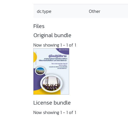
dc.type
Other
Files
Original bundle
Now showing
1 - 1 of 1
License bundle
Now showing
1 - 1 of 1