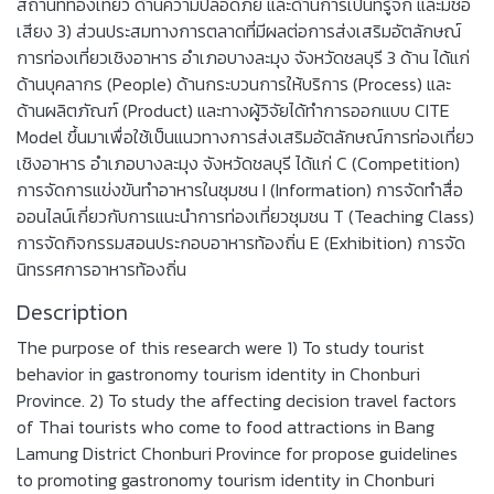
สถานที่ท่องเที่ยว ด้านความปลอดภัย และด้านการเป็นที่รู้จัก และมีชื่อ
เสียง 3) ส่วนประสมทางการตลาดที่มีผลต่อการส่งเสริมอัตลักษณ์
การท่องเที่ยวเชิงอาหาร อำเภอบางละมุง จังหวัดชลบุรี 3 ด้าน ได้แก่
ด้านบุคลากร (People) ด้านกระบวนการให้บริการ (Process) และ
ด้านผลิตภัณฑ์ (Product) และทางผู้วิจัยได้ทำการออกแบบ CITE
Model ขึ้นมาเพื่อใช้เป็นแนวทางการส่งเสริมอัตลักษณ์การท่องเที่ยว
เชิงอาหาร อำเภอบางละมุง จังหวัดชลบุรี ได้แก่ C (Competition)
การจัดการแข่งขันทำอาหารในชุมชน I (Information) การจัดทำสื่อ
ออนไลน์เกี่ยวกับการแนะนำการท่องเที่ยวชุมชน T (Teaching Class)
การจัดกิจกรรมสอนประกอบอาหารท้องถิ่น E (Exhibition) การจัด
นิทรรศการอาหารท้องถิ่น
Description
The purpose of this research were 1) To study tourist
behavior in gastronomy tourism identity in Chonburi
Province. 2) To study the affecting decision travel factors
of Thai tourists who come to food attractions in Bang
Lamung District Chonburi Province for propose guidelines
to promoting gastronomy tourism identity in Chonburi