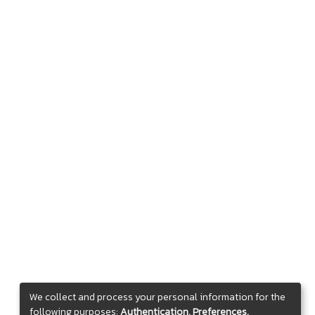
We collect and process your personal information for the
following purposes:
Authentication, Preferences,