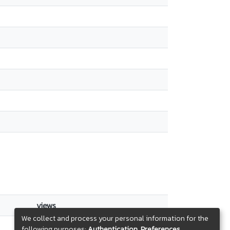
views
We collect and process your personal information for the
112
following purposes:
Authentication, Preferences,