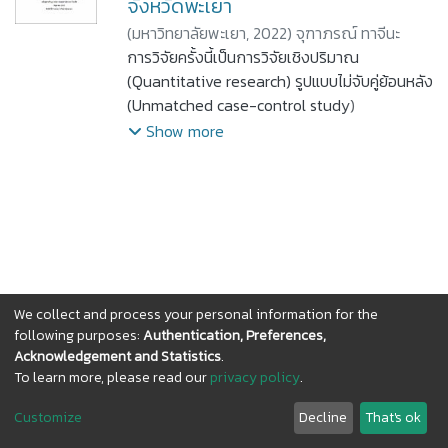
จังหวัดพะเยา
(
มหาวิทยาลัยพะเยา,
2022
)
จุฑาภรณ์ ทาจีนะ
การวิจัยครั้งนี้เป็นการวิจัยเชิงปริมาณ
(Quantitative research) รูปแบบไม่จับคู่ย้อนหลัง
(Unmatched case-control study)
วัตถุประสงค์ในการศึกษา 1) คุณลักษณะส่วน
Show more
บุคคล การรับรู้ความเสี่ยง การรับรู้ความรุนแรง
การรับรู้อุปสรรค การรับรู้ประโยชน์ในการปฏิบัติ
ตัวเพื่อป้องกันโรคพยาธิใบไม้ตับ และพฤติกรรม
การป้องกันโรคพยาธิใบไม้ตับ 2) ปัจจัยที่มีความ
สัมพันธ์กับการติดโรคพยาธิใบไม้ตับเป็น กลุ่ม
ตัวอย่าง คือ ผู้เข้าร่วมตรวจอุจจาระตามโครงการ
แก้ปัญหาโรคพยาธิใบไม้ตับ และมะเร็งท่อน้ำดี
We collect and process your personal information for the
เครือข่ายบริการสุขภาพอำเภอดอกคำใต้ ปี 2564
following purposes:
Authentication, Preferences,
แบ่งออกเป็นกลุ่มศึกษา 92 คน กลุ่มควบคุม 184
Acknowledgement and Statistics
.
คน คัดเลือกตัวอย่างโดยวิธีการสุ่มแบบง่าย เก็บ
To learn more, please read our
privacy policy
.
DSpace software
copyright © 2002-2026
LYRASIS
ข้อมูลโดยใช้แบบสอบถาม วิเคราะห์ข้อมูลโดยสถิติ
Cookie
Privacy
End User
Send
เชิงพรรณนา Chi-square test และ Logistic
Customize
Decline
That's ok
settings
policy
Agreement
Feedback
regression ผลการวิจัยพบว่า คุณลักษณะทาง