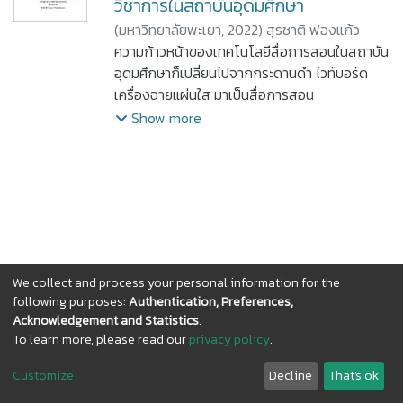
วิชาการในสถาบันอุดมศึกษา
(
มหาวิทยาลัยพะเยา,
2022
)
สุรชาติ ฟองแก้ว
ความก้าวหน้าของเทคโนโลยีสื่อการสอนในสถาบัน
อุดมศึกษาก็เปลี่ยนไปจากกระดานดำ ไวท์บอร์ด
เครื่องฉายแผ่นใส มาเป็นสื่อการสอน
อิเล็กทรอนิกส์ เช่น สไลด์ เพาเวอร์พ้อยท์ และการ
Show more
เรียนการสอนแบบออนไลน์ ด้วยเหตุที่เทคโนโลยี
ก้าวหน้าแบบไม่มีขีดจำกัด การค้นหา ค้นคว้าข้อมูล
วิชาการผ่านสื่ออิเล็กทรอนิกส์ทำได้ง่ายให้มีโอกาส
ทำซ้ำ ดัดแปลและส่งต่อข้อมูลผ่านสื่อการสอน
อิเล็กทรอนิกส์ได้ง่ายเช่นกัน พระราชบัญญัติ
ลิขสิทธิ์ของประเทศไทยทุกฉบับ อ้างอิงบทบัญญัติ
จากอนุสัญญากรุงเบอร์น ค.ศ. 1971 และความตก
We collect and process your personal information for the
ลงทริปส์ ซึ่งยังไม่มีบทบัญญัติโทษของการละเมิด
following purposes:
Authentication, Preferences,
ธรรมสิทธิ์ และการลงโทษผู้ที่ละเมิดธรรมสิทธิ์ที่
Acknowledgement and Statistics
.
ชัดเจน ผู้วิจัยจึงทำการศึกษากฎหมายดังกล่าว
To learn more, please read our
privacy policy
.
DSpace software
copyright © 2002-2026
LYRASIS
เปรียบเทียบกับกฎหมายลิขสิทธิ์ของประเทศ
Cookie
Privacy
End User
Send
ออสเตรเลียในประเด็น การคุ้มครองธรรมสิทธิ์ การ
Customize
Decline
That's ok
settings
policy
Agreement
Feedback
โอนธรรมสิทธิ์ อายุของการคุ้มครองธรรมสิทธิ์ และ