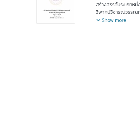
สร้างสรรค์ประเภทหนึ่
วิพากษ์วิจารณ์วรรณกร
การนำเสนอเบื้องหลังก
Show more
วรรณกรรมเรื่องสั้นข
วัฒนธรรมสัมพันธ์ชุด "พ
7 ชุด ของทัศนาวดี ข้อ
การสร้างสรรค์วรรณกรรมเ
ละคร ฉาก บรรยากาศ กลว
ตัวอย่างที่นำมาศึกษาต
ทั้งนี้ ขึ้นอยู่กับรูป
สร้างสรรค์ที่หลากหลา
วิถีเก่าเดียวดายอันตร
เรื่องสั้น ทำให้มองเห
เกี่ยวโยงกัน ทั้งนี้ ข
วรรณศิลป์