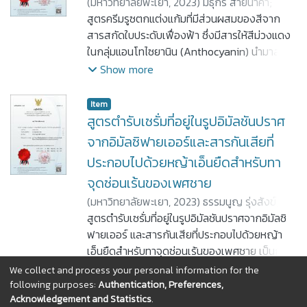
(
มหาวิทยาลัยพะเยา,
2023
)
มธุกร สายนาคำ
;
เหมือนฝัน อาทรประชาชิต
สูตรครีมรูซตกแต่งแก้มที่มีส่วนผสมของสีจาก
;
อัคณัฐ นากกระโทก
;
ธิดาพร เกลี้ยงรส
สารสกัดใบประดับเฟื่องฟ้า ซึ่งมีสารให้สีม่วงแดง
;
ธีรโชติ จำอินถา
;
ลลิตา แก้วกา
ยา
ในกลุ่มแอนโทไซยานิน (Anthocyanin) นำมาสกัด
ให้เป็นผงสีจากเฟื่องฟ้าใส่ในตำรับจนเกิดเป็นผลิต
Show more
ครีมรูชตกแต่งแก้มจากสีของใบประดับเฟื่องฟ้า
จะช่วยลดการใช้สีตกแต่งที่มาจากสารเคมี ทำให้ผู้
Item
บริโภคมีความปลอดภัยมากขึ้น และช่วยส่งเสริม
สูตรตำรับเซรั่มที่อยู่ในรูปอิมัลชันปราศ
เกษตรในการเพาะปลูกเฟื่องฟ้าเพื่อใช้ในการเตรี
จากอิมัลซิฟายเออร์และสารกันเสียที่
ยมวัตถุดิบของผลิตภัณฑ์เครื่องสำอาง และเพื่อ
ประกอบไปด้วยหญ้าเอ็นยืดสำหรับทา
พัฒนาผลิตภัณฑ์ใหม่ที่มีส่วนผสมของสารแต่งสี
จุดซ่อนเร้นของเพศชาย
จากธรรมชาติที่มีความปลอดภัยและตอบสนองต่อ
ความต้องการของผู้บริโภคที่นิยมใช้ผลิตภัณฑ์
(
มหาวิทยาลัยพะเยา,
2023
)
ธรรมนูญ รุ่งสังข์
;
ที่มาจากธรรมชาติมากขึ้น
จินตนา จันทองคำ
สูตรตำรับเซรั่มที่อยู่ในรูปอิมัลชันปราศจากอิมัลซิ
;
มธุกร สายนาคำ
ฟายเออร์ และสารกันเสียที่ประกอบไปด้วยหญ้า
เอ็นยืดสำหรับทาจุดซ่อนเร้นของเพศชาย เป็นการ
ใช้วัตถุดิบในสัดส่วนที่เหมาะสมตามสูตรและวิธี
Show more
We collect and process your personal information for the
เตรียมในข้อถือสิทธิ ซึ่งมีวัตถุประสงค์ คือ เป็น
following purposes:
Authentication, Preferences,
Acknowledgement and Statistics
.
ผลิตภัณฑ์ทาจุดซ่อนเร้นสำหรับเพศชายที่ประกอบ