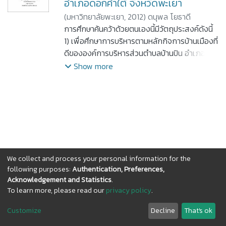
อำเภอดอกคำใต้ จังหวัดพะเยา
(
มหาวิทยาลัยพะเยา,
2012
)
ดนุพล โยธาดี
การศึกษาค้นคว้าด้วยตนเองนี้มีวัตถุประสงค์ดังนี้
1) เพื่อศึกษาการบริหารตามหลักกิจการบ้านเมืองที่
ดีขององค์การบริหารส่วนตำบลบ้านปิน อำเภอ
ดอกคำใต้ จังหวัดพะเยา 2) เพื่อเปรียบเทียบความ
Show more
คิดเห็นของประชาชนเกี่ยวกับการบริหารตามหลัก
กิจการบ้านเมืองที่ดีขององค์การบริหารส่วนตำบล
บ้านปิน อำเภอดอกคำใต้ จังหวัดพะเยา ของ
ประชาชนที่มีเพศ อายุ และระดับการศึกษา แตกต่าง
กัน และ 3) เพื่อศึกษาข้อเสนอแนะเกี่ยวกับปัญหา
และแนวทางแก้ไขปัญหาการบริหารตามหลัก
กิจการบ้านเมืองที่ดีขององค์การบริหารส่วนตำบล
We collect and process your personal information for the
บ้านปิน อำเภอดอกคำใต้ จังหวัดพะเยา ประชากรที่
following purposes:
Authentication, Preferences,
ใช้ในการศึกษา คือ ประชาชนผู้มีสิทธิเลือกตั้งอายุ
Acknowledgement and Statistics
.
18 ปีขึ้นไป จำนวน 4,346 คน เครื่องมือที่ใช้ ได้แก่
To learn more, please read our
privacy policy
.
DSpace software
copyright © 2002-2026
LYRASIS
แบบสอบถาม สถิติที่ใช้ในการวิเคราะห์ข้อมูล ได้แก่
Cookie
Privacy
End User
Send
ค่าความถี่ ค่าร้อยละ ค่าเฉลี่ย ค่าเบี่ยงเบนมาตรฐาน
Customize
Decline
That's ok
settings
policy
Agreement
Feedback
และการทดสอบค่า t-test และ f-test ถ้าพบความ